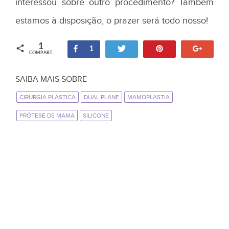
interessou sobre outro procedimento? Também
estamos à disposição, o prazer será todo nosso!
1
Compartilhar
Twittar
Pin
+1
1
COMPART.
SAIBA MAIS SOBRE
CIRURGIA PLÁSTICA
DUAL PLANE
MAMOPLASTIA
PRÓTESE DE MAMA
SILICONE