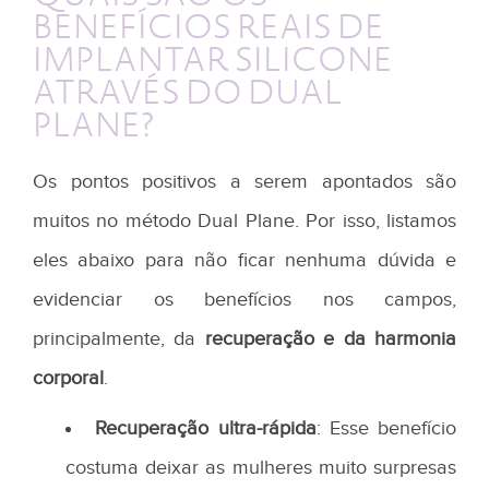
BENEFÍCIOS REAIS DE
IMPLANTAR SILICONE
ATRAVÉS DO DUAL
PLANE?
Os pontos positivos a serem apontados são
muitos no método Dual Plane. Por isso, listamos
eles abaixo para não ficar nenhuma dúvida e
evidenciar os benefícios nos campos,
principalmente, da
recupera
ção e da harmonia
corporal
.
Recupera
ção ultra-r
á
pida
: Esse benefício
costuma deixar as mulheres muito surpresas