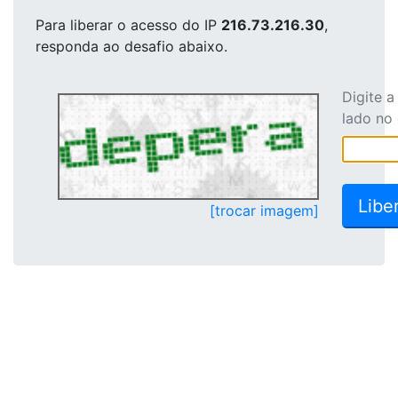
Para liberar o acesso
do IP
216.73.216.30
,
responda ao desafio abaixo.
Digite 
lado no
[trocar imagem]